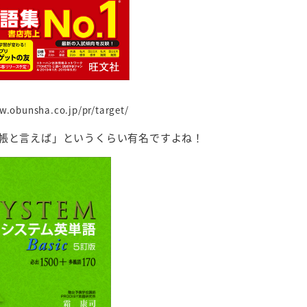
w.obunsha.co.jp/pr/target/
帳と言えば」というくらい有名ですよね！