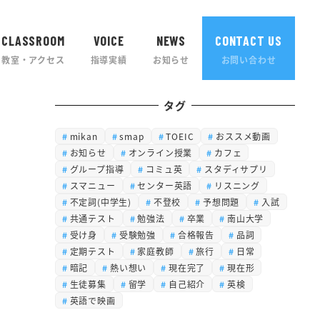
CLASSROOM
VOICE
NEWS
CONTACT US
教室・アクセス
指導実績
お知らせ
お問い合わせ
タグ
mikan
smap
TOEIC
おススメ動画
お知らせ
オンライン授業
カフェ
グループ指導
コミュ英
スタディサプリ
スマニュー
センター英語
リスニング
不定詞(中学生)
不登校
予想問題
入試
共通テスト
勉強法
卒業
南山大学
受け身
受験勉強
合格報告
品詞
定期テスト
家庭教師
旅行
日常
暗記
熱い想い
現在完了
現在形
生徒募集
留学
自己紹介
英検
英語で映画