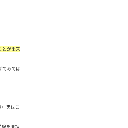
ことが出来
げてみては
（←実はこ
受験を見据