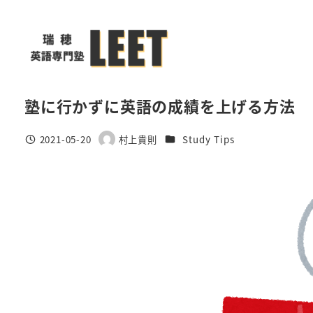
メ
イ
ン
コ
ン
塾に行かずに英語の成績を上げる方法
テ
ン
カテゴリー
2021-05-20
村上貴則
Study Tips
ツ
投稿日
著
者
へ
移
動