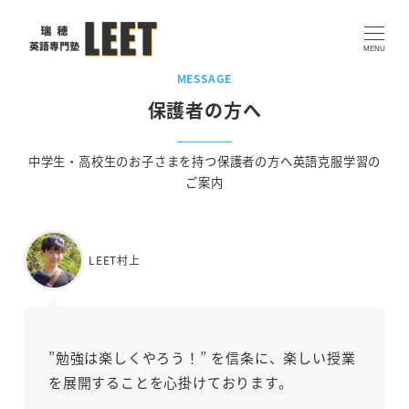
メ
イ
MENU
ン
MESSAGE
コ
保護者の方へ
ン
テ
中学生・高校生のお子さまを持つ保護者の方へ英語克服学習の
ン
ご案内
ツ
へ
移
LEET村上
動
”勉強は楽しくやろう！” を信条に、楽しい授業
を展開することを心掛けております。