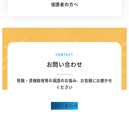
保護者の方へ
い
メ
あ
ッ
な
セ
た
ー
へ
ジ
–
CONTACT
保
お問い合わせ
護
者
受験・資格取得等の英語のお悩み、お気軽にお聞かせ
の
ください
方
へ
お問い合わせ