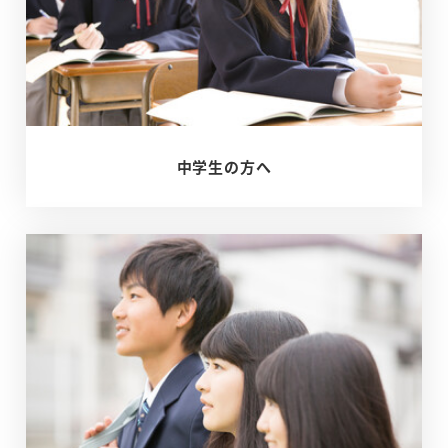
中学生の方へ
メ
ッ
セ
ー
ジ
–
英
語
を
克