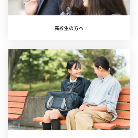
服
し
た
高校生の方へ
い
メ
あ
ッ
な
セ
た
ー
へ
ジ
–
英
語
を
克
服
し
た