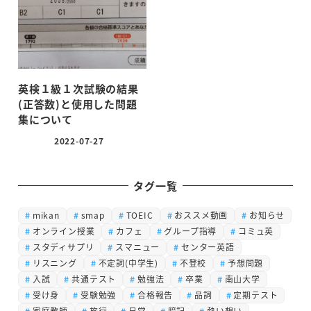
英検１級１次試験の結果
(正答数)と使用した問題
集について
2022-07-27
投稿日
タグ一覧
mikan
smap
TOEIC
おススメ動画
お知らせ
オンライン授業
カフェ
グループ指導
コミュ英
スタディサプリ
スマニュー
センター英語
リスニング
不定詞(中学生)
不登校
予想問題
入試
共通テスト
勉強法
卒業
南山大学
受け身
受験勉強
合格報告
品詞
定期テスト
家庭教師
旅行
日常
暗記
熱い想い