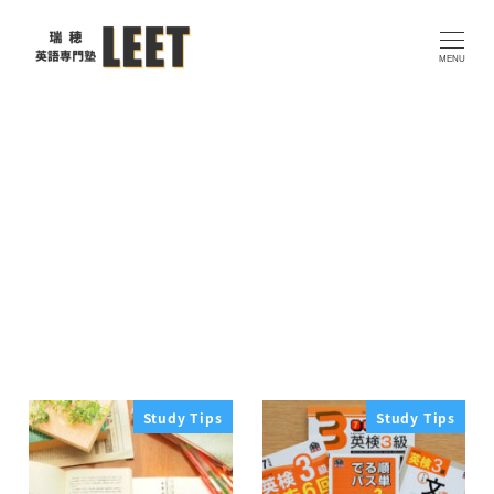
メ
イ
MENU
ン
コ
ン
テ
ン
ツ
へ
英検
移
動
Study Tips
Study Tips