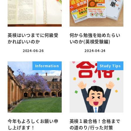
英検はいつまでに何級受
何から勉強を始めたらい
かればいいのか
いのか(英検受験編)
2024-06-26
2024-04-24
投稿日
投稿日
Information
Study Tips
今年もよろしくお願い申
英検１級合格！合格まで
し上げます！
の道のり/行った対策