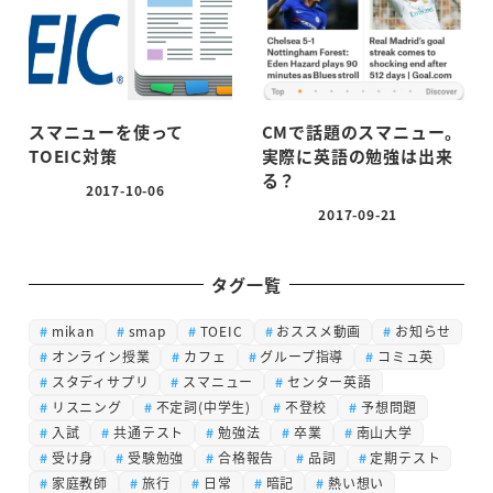
スマニューを使って
CMで話題のスマニュー。
TOEIC対策
実際に英語の勉強は出来
る？
2017-10-06
投稿日
2017-09-21
投稿日
タグ一覧
mikan
smap
TOEIC
おススメ動画
お知らせ
オンライン授業
カフェ
グループ指導
コミュ英
スタディサプリ
スマニュー
センター英語
リスニング
不定詞(中学生)
不登校
予想問題
入試
共通テスト
勉強法
卒業
南山大学
受け身
受験勉強
合格報告
品詞
定期テスト
家庭教師
旅行
日常
暗記
熱い想い