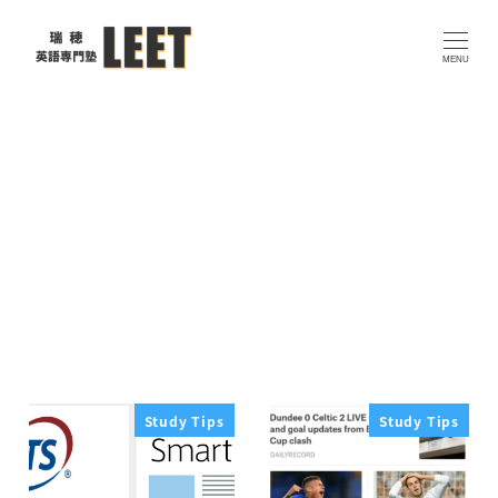
メ
イ
MENU
ン
コ
ン
テ
ン
ツ
へ
スマニュー
移
動
Study Tips
Study Tips